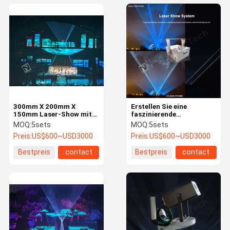
300mm X 200mm X
Erstellen Sie eine
150mm Laser-Show mit
faszinierende
blauer Farbe und
Atmosphäre mit einer
MOQ:
5sets
MOQ:
5sets
fortschrittlichem
erstaunlichen Laser-
Preis:
US$600~USD3000
Preis:
US$600~USD3000
Kühlsystem
Licht-Show
Bestpreis
contact
Bestpreis
contact