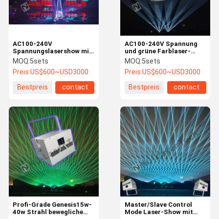
AC100-240V
AC100-240V Spannung
Spannungslasershow mit
und grüne Farblaser-
60° Strahlwinkel und
Laser-Show mit SS304-
MOQ:
5sets
MOQ:
5sets
individuellen Funktionen
Material
Preis:
US$600~USD3000
Preis:
US$600~USD3000
Bestpreis
contact
Bestpreis
contact
Startseite
Produkte
Videos
Über Uns
Profi-Grade Genesis15w-
Master/Slave Control
40w Strahl bewegliche
Mode Laser-Show mit