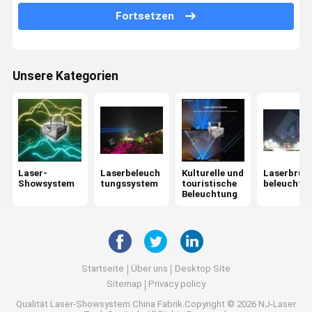
Club-Laserlicht
Fortsetzen
30W Laserlicht
80W Laserlicht
Unsere Kategorien
Laserlicht mit hoher Wattleistung
Laser-
Laserbeleuch
Kulturelle und
Laserbrun
Showsystem
tungssystem
touristische
beleuchtu
Beleuchtung
Startseite
Über uns
Desktop Site
Sitemap
Privacy policy
Qualität
Laser-Showsystem
China Fabrik.Copyright © 2026 NJ-Laser