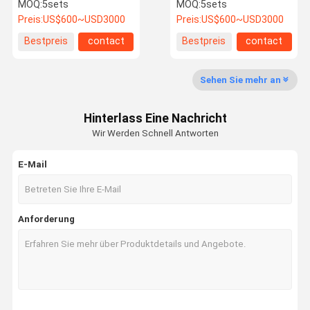
Bühnenleuchten mit
lebendigem RGB und
MOQ:
5sets
MOQ:
5sets
Scanwinkel
dauerhaftem SS304
Preis:
US$600~USD3000
Preis:
US$600~USD3000
Fabrik Tour
Qualitätskon
Kontakt
Nachrichten
Bestpreis
contact
Bestpreis
contact
Trolle
Sehen Sie mehr an
Hinterlass Eine Nachricht
Alle Fälle
Referenzen
Wir Werden Schnell Antworten
E-Mail
Laser-Showsystem
Laserbeleuchtungssystem
Anforderung
Kulturelle und touristische Beleuchtung
Laserbrunnenbeleuchtung
StadiumsLaserlicht