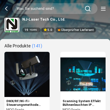
NJ-Laser Tech Co., Ltd.
19
5.0
Überprüfter Lieferant
YEARS
Alle Produkte
(141)
DMX/RF/Wi-Fi-
Scanning System Effekt
Steuerungsmethode
Bühnenleuchten IP
Kultur- und
Hochgeschwindigkeits-
MOQ:
5sets
MOQ:
5sets