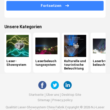
Club-Laserlicht
Fortsetzen
30W Laserlicht
80W Laserlicht
Unsere Kategorien
Laserlicht mit hoher Wattleistung
Laser-
Laserbeleuch
Kulturelle und
Laserbrun
Showsystem
tungssystem
touristische
beleuchtu
Beleuchtung
Startseite
Über uns
Desktop Site
Sitemap
Privacy policy
Qualität
Laser-Showsystem
China Fabrik.Copyright © 2026 NJ-Laser