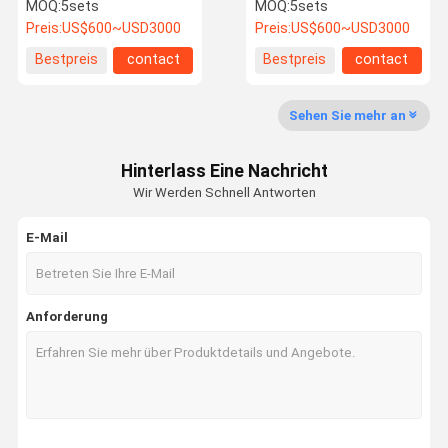
Tour Beleuchtung 15W-
Laserprojektion,
MOQ:
5sets
MOQ:
5sets
40W Aluminiumlegierung
Regulierbarer
Preis:
US$600~USD3000
Preis:
US$600~USD3000
Wasserfluss
Fabrik Tour
Qualitätskon
Kontakt
Nachrichten
Bestpreis
contact
Bestpreis
contact
Trolle
Sehen Sie mehr an
Hinterlass Eine Nachricht
Alle Fälle
Referenzen
Wir Werden Schnell Antworten
E-Mail
Laser-Showsystem
Laserbeleuchtungssystem
Anforderung
Kulturelle und touristische Beleuchtung
Laserbrunnenbeleuchtung
StadiumsLaserlicht