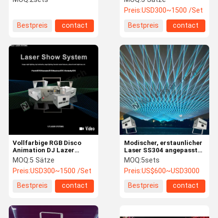
Szenischer Spot-Laser
StageLight-Projektor
Preis:
USD300~1500 /Set
Bestpreis
contact
Bestpreis
contact
Vollfarbige RGB Disco
Modischer, erstaunlicher
Animation DJ Lazer
Laser SS304 angepasst
Laserlichter für den
für Umgebungen
MOQ:
5 Sätze
MOQ:
5sets
Nachtclub
zwischen 10 und 35 °C
Preis:
USD300~1500 /Set
Preis:
US$600~USD3000
Bestpreis
contact
Bestpreis
contact