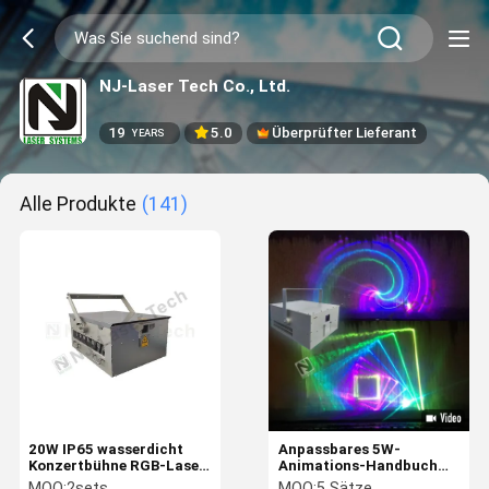
NJ-Laser Tech Co., Ltd.
19
5.0
Überprüfter Lieferant
YEARS
Alle Produkte
(141)
20W IP65 wasserdicht
Anpassbares 5W-
Konzertbühne RGB-Laser
Animations-Handbuch
Tourismuszone
Rgb-Stern-Laser-Show
MOQ:
2sets
MOQ:
5 Sätze