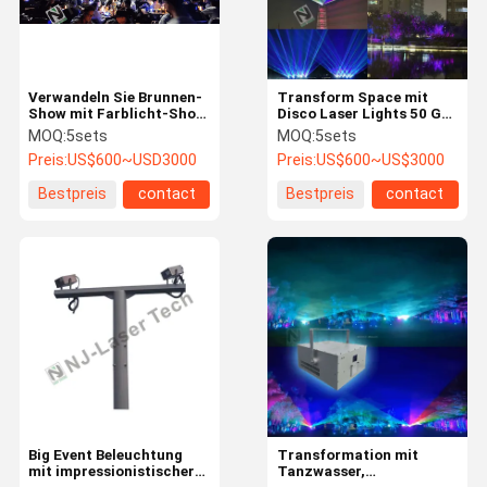
Verwandeln Sie Brunnen-
Transform Space mit
Show mit Farblicht-Show
Disco Laser Lights 50 G
Dekorativ und auffällig
Power und 532 Nm
MOQ:
5sets
MOQ:
5sets
Wellenlänge
Preis:
US$600~USD3000
Preis:
US$600~US$3000
Bestpreis
contact
Bestpreis
contact
Startseite
Produkte
Videos
Über Uns
Big Event Beleuchtung
Transformation mit
mit impressionistischer
Tanzwasser,