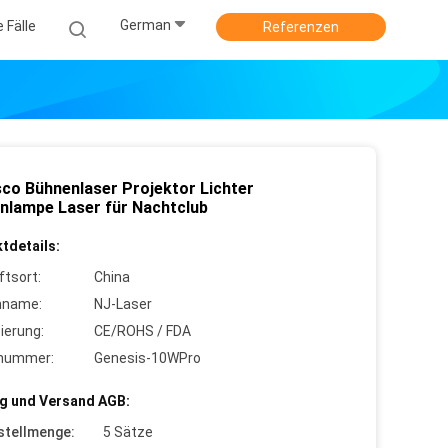
German
e Fälle
Referenzen
sco Bühnenlaser Projektor Lichter
nlampe Laser für Nachtclub
tdetails:
ftsort:
China
nname:
NJ-Laser
zierung:
CE/ROHS / FDA
lnummer:
Genesis-10WPro
g und Versand AGB:
stellmenge:
5 Sätze