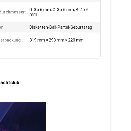
R: 3 x 6 mm; G: 3 x 6 mm; B: 4 x 6
durchmesser:
mm
on:
Disketten-Ball-Partei-Geburtstag
verpackung::
319 mm × 293 mm × 220 mm
Nachtclub