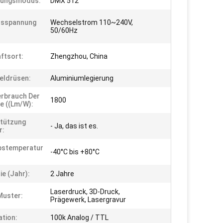
rungsmodus:
DMX 512
ttsspannung
Wechselstrom 110~240V,
50/60Hz
ftsort:
Zhengzhou, China
eldrüsen:
Aluminiumlegierung
erbrauch Der
1800
e ((lm/w):
tützung
- Ja, das ist es.
r:
bstemperatur
-40°C bis +80°C
ie (Jahr):
2 Jahre
Laserdruck, 3D-Druck,
Muster:
Prägewerk, Lasergravur
tion:
100k Analog / TTL