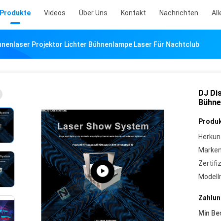
Produkte
Videos
Über Uns
Kontakt
Nachrichten
All
hnenlaser Projektor Lichter Bühnenlampe Laser Für Nachtclub
DJ Di
Bühne
Produk
Herkun
Marke
Zertifi
Model
Zahlun
Min Be