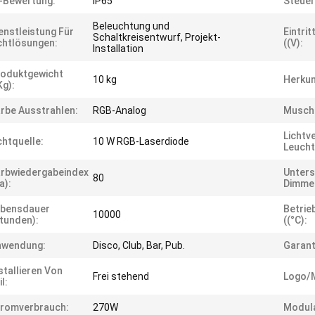
-Bewertung:
IP65
Steue
Beleuchtung und
enstleistung Für
Eintri
Schaltkreisentwurf, Projekt-
chtlösungen:
((V):
Installation
oduktgewicht
10 kg
Herkun
kg):
rbe Ausstrahlen:
RGB-Analog
Musch
Lichtv
chtquelle:
10 W RGB-Laserdiode
Leucht
rbwiedergabeindex
Unters
80
a):
Dimme
ebensdauer
Betrie
10000
tunden):
((°C):
nwendung:
Disco, Club, Bar, Pub.
Garant
stallieren Von
Frei stehend
Logo/
il:
tromverbrauch:
270W
Modula