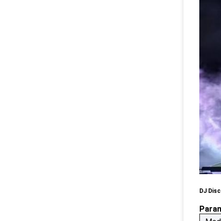
DJ Disc
Para