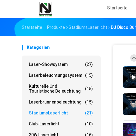
Startseite
Startseite
Produkte
StadiumsLaserlicht
DJ Disco Bü
Kategorien
Laser-Showsystem
(27)
Laserbeleuchtungssystem
(15)
Kulturelle Und
(15)
Touristische Beleuchtung
Laserbrunnenbeleuchtung
(15)
StadiumsLaserlicht
(21)
Club-Laserlicht
(10)
30W Laserlicht
(16)