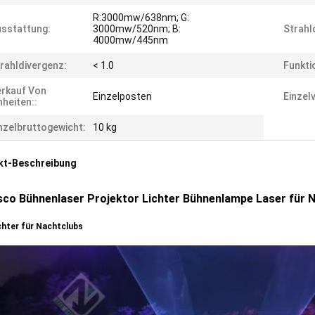
R:3000mw/638nm; G:
sstattung:
3000mw/520nm; B:
Strahl
4000mw/445nm
rahldivergenz:
< 1.0
Funkti
rkauf Von
Einzelposten
Einzel
nheiten::
nzelbruttogewicht:
10 kg
kt-Beschreibung
sco Bühnenlaser Projektor Lichter Bühnenlampe Laser für 
chter für Nachtclubs