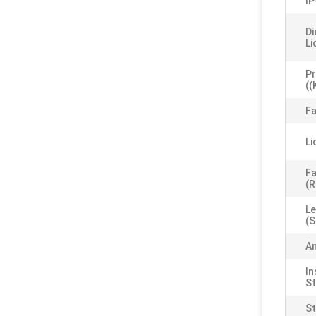
IP
Di
Li
Pr
((
Fa
Li
Fa
(R
L
(S
A
In
St
S