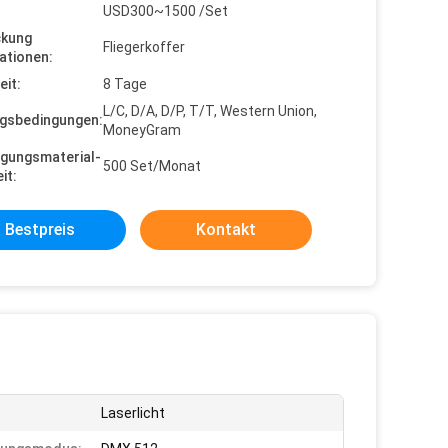
USD300~1500 /Set
ckung
Fliegerkoffer
ationen:
eit:
8 Tage
L/C, D/A, D/P, T/T, Western Union,
gsbedingungen:
MoneyGram
gungsmaterial-
500 Set/Monat
it:
Bestpreis
Kontakt
Laserlicht