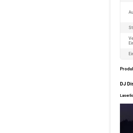
Au
St
Ve
Ei
Ei
Produ
DJ Di
Laserli