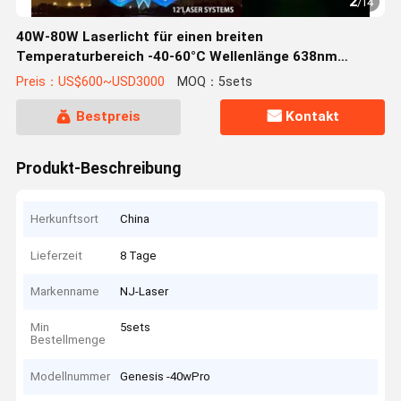
2
/
14
40W-80W Laserlicht für einen breiten
Temperaturbereich -40-60°C Wellenlänge 638nm
525nm 455nm
Preis：US$600~USD3000
MOQ：5sets
Bestpreis
Kontakt
Produkt-Beschreibung
Herkunftsort
China
Lieferzeit
8 Tage
Markenname
NJ-Laser
Min
5sets
Bestellmenge
Modellnummer
Genesis -40wPro