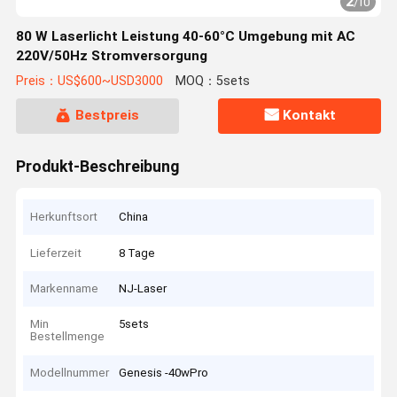
2
/
10
80 W Laserlicht Leistung 40-60°C Umgebung mit AC
220V/50Hz Stromversorgung
Preis：US$600~USD3000
MOQ：5sets
Bestpreis
Kontakt
Produkt-Beschreibung
Herkunftsort
China
Lieferzeit
8 Tage
Markenname
NJ-Laser
Min
5sets
Bestellmenge
Modellnummer
Genesis -40wPro