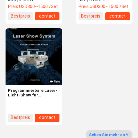
Konzert Party KTV
Bühnenleuchten für Disco
Preis:
USD300~1500 /Set
Preis:
USD300~1500 /Set
Club Party Hochzeit
Bestpreis
contact
Bestpreis
contact
Programmierbare Laser-
Licht-Show für
Veranstaltungen Festival
Rave Konzert Stadion
Weihnachtsmusik
Bestpreis
contact
Sehen Sie mehr an