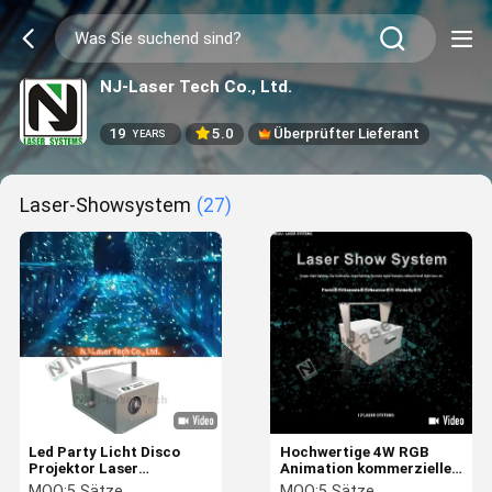
NJ-Laser Tech Co., Ltd.
19
5.0
Überprüfter Lieferant
YEARS
Laser-Showsystem
(27)
Led Party Licht Disco
Hochwertige 4W RGB
Projektor Laser
Animation kommerzielle
Lichtshow Für Dj Show
Verwendung Laser
MOQ:
5 Sätze
MOQ:
5 Sätze