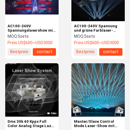
AC100-240V
AC100-240V Spannung
Spannungslasershow mit
und grüne Farblaser-
60° Strahlwinkel und
Laser-Show mit SS304-
MOQ:
5sets
MOQ:
5sets
individuellen Funktionen
Material
Preis:
US$600~USD3000
Preis:
US$600~USD3000
Bestpreis
contact
Bestpreis
contact
Startseite
Produkte
Videos
Über Uns
Dmx 30k 40 Kpps Full
Master/Slave Control
Color Analog Stage Lazer
Mode Laser-Show mit