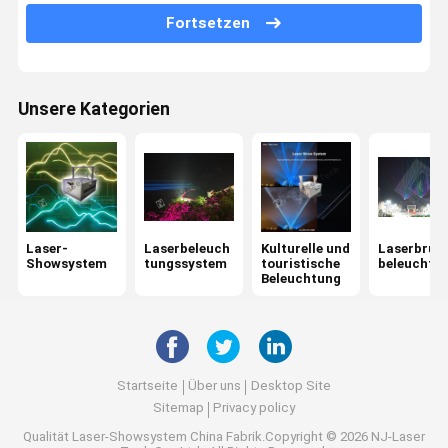
Club-Laserlicht
Fortsetzen
30W Laserlicht
80W Laserlicht
Unsere Kategorien
Laserlicht mit hoher Wattleistung
Laser-
Laserbeleuch
Kulturelle und
Laserbrun
Showsystem
tungssystem
touristische
beleuchtu
Beleuchtung
Startseite
Über uns
Desktop Site
Sitemap
Privacy policy
Qualität
Laser-Showsystem
China Fabrik.Copyright © 2026 NJ-Laser