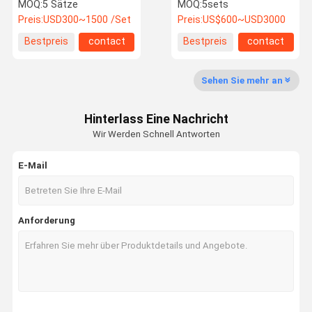
Show Preis Rgb
lebendigem RGB und
MOQ:
5 Sätze
MOQ:
5sets
Laserlicht Für Disco Dj
dauerhaftem SS304
Preis:
USD300~1500 /Set
Preis:
US$600~USD3000
Party Nachtclub
Fabrik Tour
Qualitätskon
Kontakt
Nachrichten
Bestpreis
contact
Bestpreis
contact
Trolle
Sehen Sie mehr an
Hinterlass Eine Nachricht
Alle Fälle
Referenzen
Wir Werden Schnell Antworten
E-Mail
Laser-Showsystem
Laserbeleuchtungssystem
Anforderung
Kulturelle und touristische Beleuchtung
Laserbrunnenbeleuchtung
StadiumsLaserlicht