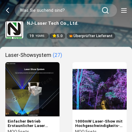
NJ-Laser Tech Co., Ltd.
19
5.0
Überprüfter Lieferant
YEARS
Laser-Showsystem
(27)
Einfacher Betrieb
1000mW Laser-Show mit
Erstaunlicher Laser
Hochgeschwindigkeits-
Hochleistungsbereich
XY-Scanner-Modul und
MOQ:
5sets
MOQ:
5sets