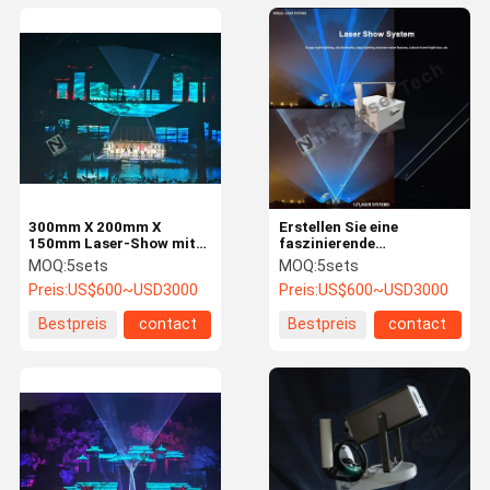
300mm X 200mm X
Erstellen Sie eine
150mm Laser-Show mit
faszinierende
blauer Farbe und
Atmosphäre mit einer
MOQ:
5sets
MOQ:
5sets
fortschrittlichem
erstaunlichen Laser-
Preis:
US$600~USD3000
Preis:
US$600~USD3000
Kühlsystem
Licht-Show
Bestpreis
contact
Bestpreis
contact