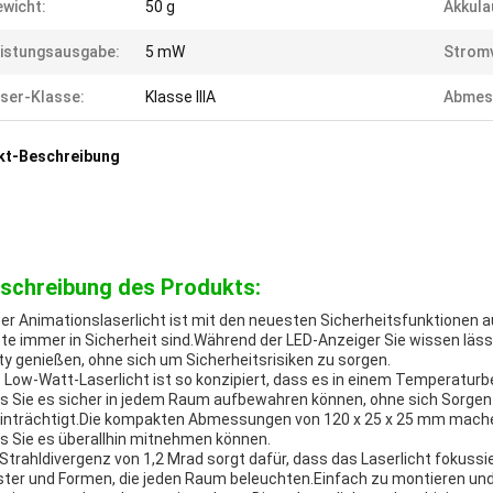
wicht:
50 g
Akkula
istungsausgabe:
5 mW
Strom
ser-Klasse:
Klasse IIIA
Abmes
kt-Beschreibung
schreibung des Produkts:
er Animationslaserlicht ist mit den neuesten Sicherheitsfunktionen a
te immer in Sicherheit sind.Während der LED-Anzeiger Sie wissen lässt
ty genießen, ohne sich um Sicherheitsrisiken zu sorgen.
 Low-Watt-Laserlicht ist so konzipiert, dass es in einem Temperaturbe
s Sie es sicher in jedem Raum aufbewahren können, ohne sich Sorgen
inträchtigt.Die kompakten Abmessungen von 120 x 25 x 25 mm machen 
s Sie es überallhin mitnehmen können.
 Strahldivergenz von 1,2 Mrad sorgt dafür, dass das Laserlicht fokuss
ter und Formen, die jeden Raum beleuchten.Einfach zu montieren und 