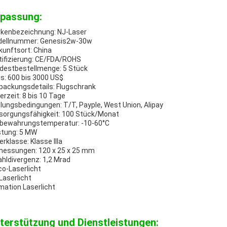
passung:
kenbezeichnung: NJ-Laser
ellnummer: Genesis2w-30w
kunftsort: China
tifizierung: CE/FDA/ROHS
destbestellmenge: 5 Stück
is: 600 bis 3000 US$
packungsdetails: Flugschrank
ferzeit: 8 bis 10 Tage
lungsbedingungen: T/T, Payple, West Union, Alipay
sorgungsfähigkeit: 100 Stück/Monat
bewahrungstemperatur: -10-60°C
stung: 5 MW
erklasse: Klasse IIIa
essungen: 120 x 25 x 25 mm
ahldivergenz: 1,2 Mrad
co-Laserlicht
Laserlicht
mation Laserlicht
terstützung und Dienstleistungen: