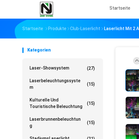
Startseite
Startseite
Produkte
Club-Laserlicht
Laserlicht Mit 2
Kategorien
Laser-Showsystem
(27)
Laserbeleuchtungssyste
(15)
M
Kulturelle Und
(15)
Touristische Beleuchtung
Laserbrunnenbeleuchtun
(15)
G
StadiumsLaserlicht
(21)