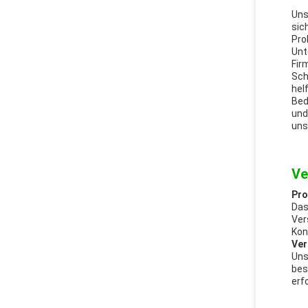
Uns
sic
Pro
Unt
Fir
Sch
hel
Bed
und
uns
Ve
Pro
Das
Ver
Kon
Ver
Uns
bes
erf