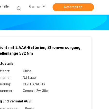
e Fälle
German
Referenzen
licht mit 2 AAA-Batterien, Stromversorgung
ellenlänge 532 Nm
tdetails:
ftsort:
China
nname:
NJ-Laser
zierung:
CE/FDA/ROHS
lnummer:
Genesis 2w-30w
g und Versand AGB:
stellmenge:
5sets