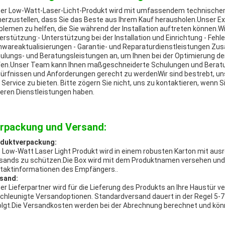
er Low-Watt-Laser-Licht-Produkt wird mit umfassendem technischem 
herzustellen, dass Sie das Beste aus Ihrem Kauf herausholen.Unser Exp
blemen zu helfen, die Sie während der Installation auftreten können.W
erstützung:- Unterstützung bei der Installation und Einrichtung - Fe
mwareaktualisierungen - Garantie- und Reparaturdienstleistungen Zus
ulungs- und Beratungsleistungen an, um Ihnen bei der Optimierung de
fen.Unser Team kann Ihnen maßgeschneiderte Schulungen und Beratun
ürfnissen und Anforderungen gerecht zu werdenWir sind bestrebt, 
 Service zu bieten. Bitte zögern Sie nicht, uns zu kontaktieren, wenn
eren Dienstleistungen haben.
rpackung und Versand:
duktverpackung:
 Low-Watt Laser Light Produkt wird in einem robusten Karton mit aus
sands zu schützen.Die Box wird mit dem Produktnamen versehen und e
taktinformationen des Empfängers..
sand:
er Lieferpartner wird für die Lieferung des Produkts an Ihre Haustür v
chleunigte Versandoptionen. Standardversand dauert in der Regel 5-
olgt.Die Versandkosten werden bei der Abrechnung berechnet und könn