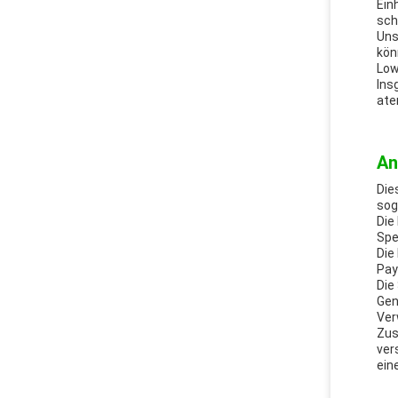
Ein
sch
Uns
kön
Low
Ins
ate
An
Die
sog
Die
Spe
Die
Pay
Die
Gen
Ver
Zus
ver
ein