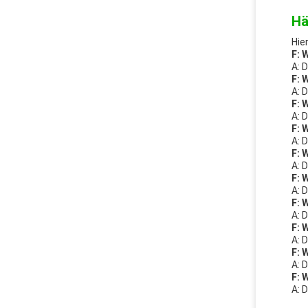
Hä
Hie
F: 
A: 
F: 
A: 
F: 
A: 
F: 
A: 
F: 
A: 
F: 
A: 
F: 
A: 
F: 
A: 
F: 
A: 
F: 
A: 