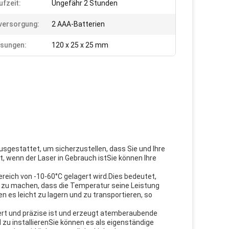
ufzeit:
Ungefähr 2 Stunden
versorgung:
2 AAA-Batterien
sungen:
120 x 25 x 25 mm
usgestattet, um sicherzustellen, dass Sie und Ihre
, wenn der Laser in Gebrauch istSie können Ihre
reich von -10-60°C gelagert wird.Dies bedeutet,
 zu machen, dass die Temperatur seine Leistung
es leicht zu lagern und zu transportieren, so
iert und präzise ist und erzeugt atemberaubende
zu installierenSie können es als eigenständige