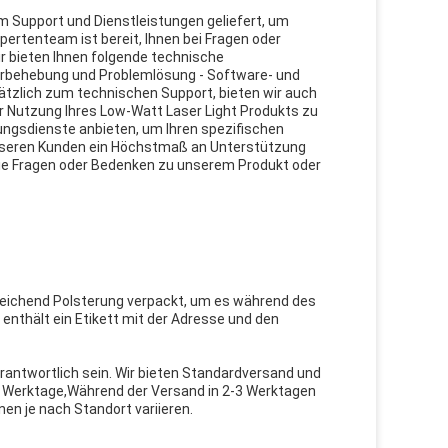
Support und Dienstleistungen geliefert, um
ertenteam ist bereit, Ihnen bei Fragen oder
ir bieten Ihnen folgende technische
hlerbehebung und Problemlösung - Software- und
ätzlich zum technischen Support, bieten wir auch
r Nutzung Ihres Low-Watt Laser Light Produkts zu
gsdienste anbieten, um Ihren spezifischen
unseren Kunden ein Höchstmaß an Unterstützung
 Sie Fragen oder Bedenken zu unserem Produkt oder
reichend Polsterung verpackt, um es während des
nthält ein Etikett mit der Adresse und den
erantwortlich sein. Wir bieten Standardversand und
7 Werktage,Während der Versand in 2-3 Werktagen
en je nach Standort variieren.