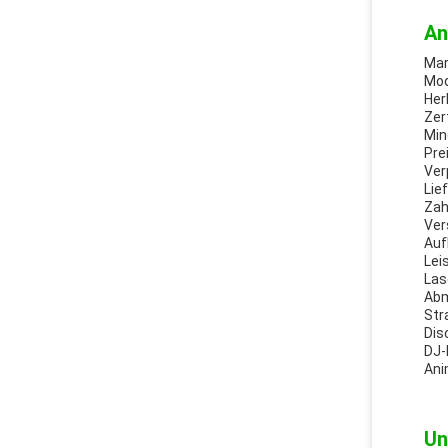
An
Mar
Mod
Her
Zer
Min
Pre
Ver
Lie
Zah
Ver
Auf
Lei
Las
Abm
Str
Dis
DJ-
Ani
Un