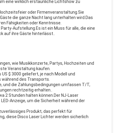
um eine wirklich erstaunliche Lichtshow zu
, Hochzeitsfeier oder Firmenveranstaltung.Sie
 Gäste die ganze Nacht lang unterhalten wird.Das
ren Fähigkeiten oder Kenntnisse.
arty-Aufstellung.Es ist ein Muss für alle, die eine
 auf ihre Gäste hinterlässt..
tungen, wie Musikkonzerte, Partys, Hochzeiten und
hste Veranstaltung kaufen.
US $ 3000 geliefert, je nach Modell und
ts während des Transports.
age, und die Zahlungsbedingungen umfassen T/T,
ungen rechtzeitig erhalten..
twa 2 Stunden halten können.Der NJ-Laser
LED-Anzeige, um die Sicherheit während der
uverlässiges Produkt, das perfekt für
g, diese Disco Laser Lichter werden sicherlich