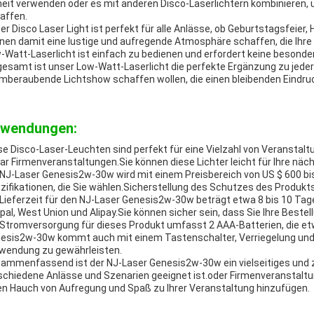
heit verwenden oder es mit anderen Disco-Laserlichtern kombinieren, 
affen.
er Disco Laser Light ist perfekt für alle Anlässe, ob Geburtstagsfeier
nen damit eine lustige und aufregende Atmosphäre schaffen, die Ihre
-Watt-Laserlicht ist einfach zu bedienen und erfordert keine besonde
gesamt ist unser Low-Watt-Laserlicht die perfekte Ergänzung zu jeder P
mberaubende Lichtshow schaffen wollen, die einen bleibenden Eindruck
wendungen:
se Disco-Laser-Leuchten sind perfekt für eine Vielzahl von Veranstal
ar Firmenveranstaltungen.Sie können diese Lichter leicht für Ihre näc
 NJ-Laser Genesis2w-30w wird mit einem Preisbereich von US $ 600 bis 
zifikationen, die Sie wählen.Sicherstellung des Schutzes des Produk
 Lieferzeit für den NJ-Laser Genesis2w-30w beträgt etwa 8 bis 10 T
pal, West Union und Alipay.Sie können sicher sein, dass Sie Ihre Bestell
 Stromversorgung für dieses Produkt umfasst 2 AAA-Batterien, die e
esis2w-30w kommt auch mit einem Tastenschalter, Verriegelung und 
wendung zu gewährleisten.
ammenfassend ist der NJ-Laser Genesis2w-30w ein vielseitiges und z
schiedene Anlässe und Szenarien geeignet ist.oder Firmenveranstaltun
en Hauch von Aufregung und Spaß zu Ihrer Veranstaltung hinzufügen.