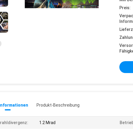
Preis:
Verpa
Inform
Lieferz
Zahlun
Versor
Fähigke
informationen
Produkt-Beschreibung
rahldivergenz:
1.2 Mrad
Betrie