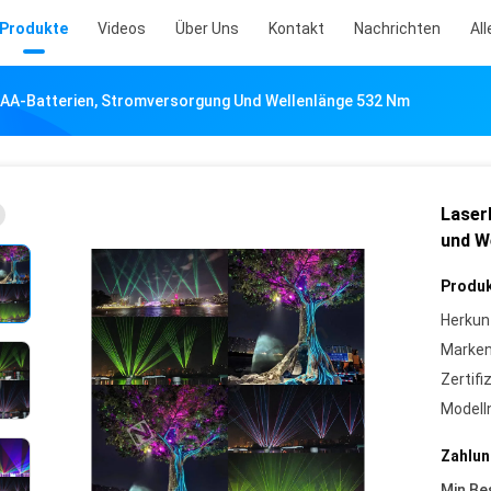
Produkte
Videos
Über Uns
Kontakt
Nachrichten
All
 AAA-Batterien, Stromversorgung Und Wellenlänge 532 Nm
Laser
und W
Produk
Herkun
Marke
Zertifi
Model
Zahlun
Min Be