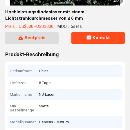
2
/
21
Hochleistungsdiodenlaser mit einem
Lichtstrahldurchmesser von ≤ 6 mm
Preis：US$600~USD3000
MOQ：5sets
Bestpreis
Kontakt
Produkt-Beschreibung
Herkunftsort
China
Lieferzeit
8 Tage
Markenname
NJ-Laser
Min
5sets
Bestellmenge
Modellnummer
Genesis - 15wPro