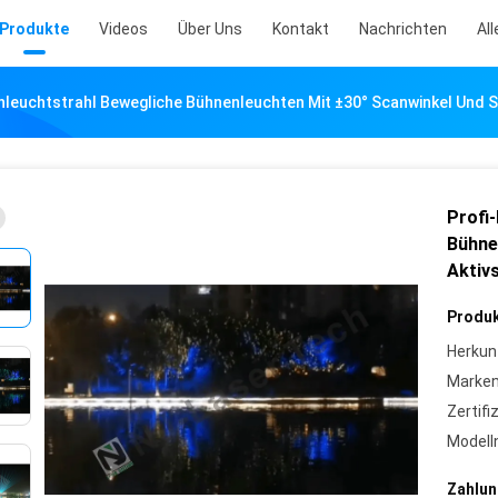
Produkte
Videos
Über Uns
Kontakt
Nachrichten
All
nleuchtstrahl Bewegliche Bühnenleuchten Mit ±30° Scanwinkel Und
Profi
Bühne
Aktiv
Produk
Herkun
Marke
Zertifi
Model
Zahlun