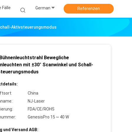
e Fälle
German
Referenzen
 Schall-Aktivsteuerungsmodus
-Bühnenleuchtstrahl Bewegliche
nleuchten mit ±30° Scanwinkel und Schall-
steuerungsmodus
tdetails:
ftsort:
China
nname:
NJ-Laser
zierung:
FDA/CE/ROHS
lnummer:
GenesisPro 15 ~ 40 W
g und Versand AGB: