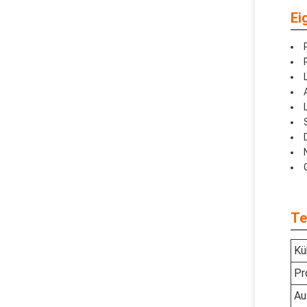
Ei
Te
Kü
Pr
Au