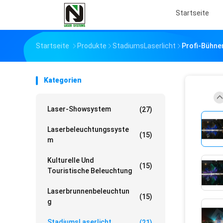
Startseite
Startseite
Produkte
StadiumsLaserlicht
Profi-Bühne
Kategorien
Laser-Showsystem
(27)
Laserbeleuchtungssyste
(15)
M
Kulturelle Und
(15)
Touristische Beleuchtung
Laserbrunnenbeleuchtun
(15)
G
StadiumsLaserlicht
(21)