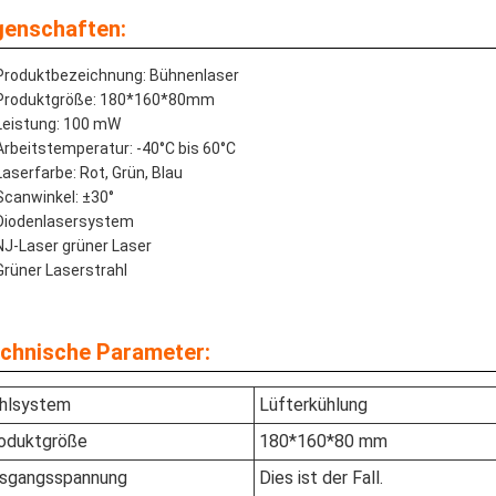
genschaften:
Produktbezeichnung: Bühnenlaser
Produktgröße: 180*160*80mm
Leistung: 100 mW
Arbeitstemperatur: -40°C bis 60°C
Laserfarbe: Rot, Grün, Blau
Scanwinkel: ±30°
Diodenlasersystem
NJ-Laser grüner Laser
Grüner Laserstrahl
chnische Parameter:
hlsystem
Lüfterkühlung
oduktgröße
180*160*80 mm
sgangsspannung
Dies ist der Fall.