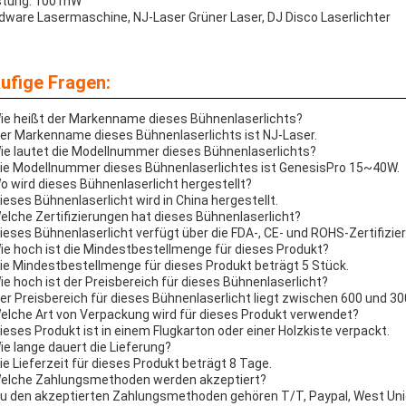
stung: 100 mW
dware Lasermaschine, NJ-Laser Grüner Laser, DJ Disco Laserlichter
ufige Fragen:
Wie heißt der Markenname dieses Bühnenlaserlichts?
Der Markenname dieses Bühnenlaserlichts ist NJ-Laser.
Wie lautet die Modellnummer dieses Bühnenlaserlichts?
Die Modellnummer dieses Bühnenlaserlichtes ist GenesisPro 15~40W.
Wo wird dieses Bühnenlaserlicht hergestellt?
Dieses Bühnenlaserlicht wird in China hergestellt.
Welche Zertifizierungen hat dieses Bühnenlaserlicht?
Dieses Bühnenlaserlicht verfügt über die FDA-, CE- und ROHS-Zertifizie
Wie hoch ist die Mindestbestellmenge für dieses Produkt?
Die Mindestbestellmenge für dieses Produkt beträgt 5 Stück.
Wie hoch ist der Preisbereich für dieses Bühnenlaserlicht?
Der Preisbereich für dieses Bühnenlaserlicht liegt zwischen 600 und 3
Welche Art von Verpackung wird für dieses Produkt verwendet?
Dieses Produkt ist in einem Flugkarton oder einer Holzkiste verpackt.
Wie lange dauert die Lieferung?
Die Lieferzeit für dieses Produkt beträgt 8 Tage.
Welche Zahlungsmethoden werden akzeptiert?
Zu den akzeptierten Zahlungsmethoden gehören T/T, Paypal, West Uni