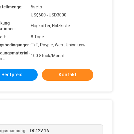
stellmenge:
5sets
US$600~USD3000
ckung
Flugkoffer, Holzkiste.
ationen:
eit:
8 Tage
gsbedingungen:
T/T, Payple, West Union usw.
gungsmaterial-
100 Stück/Monat
it:
Bestpreis
Kontakt
ngsspannung:
DC12V 1A