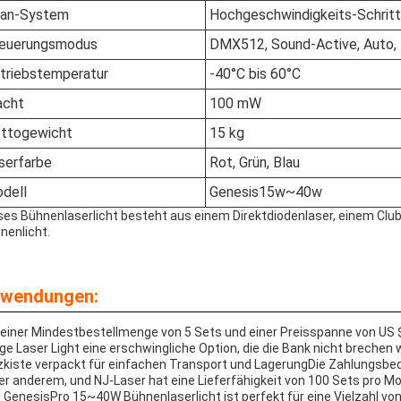
an-System
Hochgeschwindigkeits-Schrit
euerungsmodus
DMX512, Sound-Active, Auto,
triebstemperatur
-40°C bis 60°C
cht
100 mW
ttogewicht
15 kg
serfarbe
Rot, Grün, Blau
dell
Genesis15w~40w
ses Bühnenlaserlicht besteht aus einem Direktdiodenlaser, einem Cl
nenlicht.
wendungen:
 einer Mindestbestellmenge von 5 Sets und einer Preisspanne von US 
ge Laser Light eine erschwingliche Option, die die Bank nicht brechen 
zkiste verpackt für einfachen Transport und LagerungDie Zahlungsb
er anderem, und NJ-Laser hat eine Lieferfähigkeit von 100 Sets pro Mo
 GenesisPro 15~40W Bühnenlaserlicht ist perfekt für eine Vielzahl von