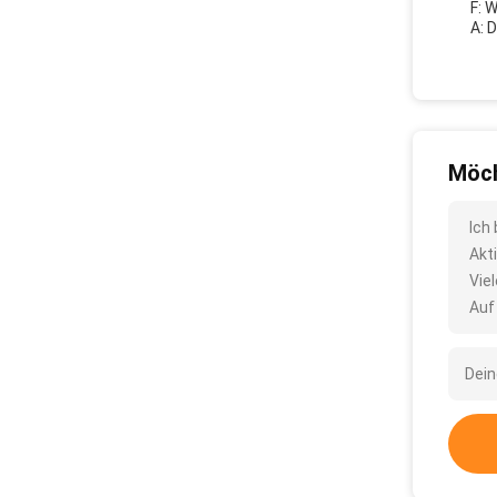
F: 
A: 
Möch
Ich
Akt
Vie
Auf