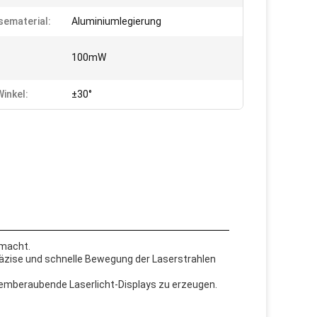
ematerial:
Aluminiumlegierung
:
100mW
inkel:
±30°
 macht.
räzise und schnelle Bewegung der Laserstrahlen
temberaubende Laserlicht-Displays zu erzeugen.