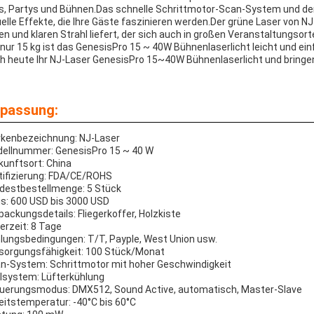
s, Partys und Bühnen.Das schnelle Schrittmotor-Scan-System und d
uelle Effekte, die Ihre Gäste faszinieren werden.Der grüne Laser von N
len und klaren Strahl liefert, der sich auch in großen Veranstaltungsor
 nur 15 kg ist das GenesisPro 15 ~ 40W Bühnenlaserlicht leicht und ein
h heute Ihr NJ-Laser GenesisPro 15~40W Bühnenlaserlicht und bringen 
passung:
kenbezeichnung: NJ-Laser
ellnummer: GenesisPro 15 ~ 40 W
kunftsort: China
tifizierung: FDA/CE/ROHS
destbestellmenge: 5 Stück
is: 600 USD bis 3000 USD
packungsdetails: Fliegerkoffer, Holzkiste
ferzeit: 8 Tage
lungsbedingungen: T/T, Payple, West Union usw.
sorgungsfähigkeit: 100 Stück/Monat
n-System: Schrittmotor mit hoher Geschwindigkeit
lsystem: Lüfterkühlung
uerungsmodus: DMX512, Sound Active, automatisch, Master-Slave
eitstemperatur: -40°C bis 60°C