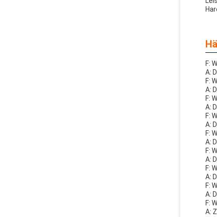
Lei
Har
Hä
F: 
A: 
F: 
A: 
F: 
A: 
F: 
A: 
F: 
A: 
F: 
A: 
F: 
A: 
F: 
A: 
F: 
A: 