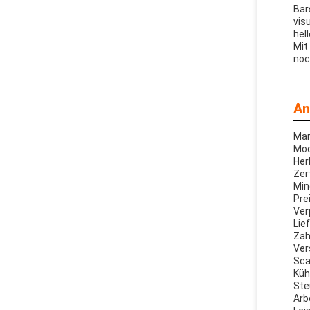
Bar
vis
hel
Mit
noc
An
Mar
Mod
Her
Zer
Min
Pre
Ver
Lie
Zah
Ver
Sca
Küh
Ste
Arb