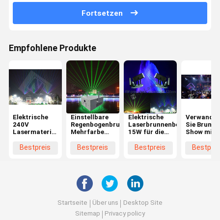
Fortsetzen
Empfohlene Produkte
Elektrische
Einstellbare
Elektrische
Verwandel
240V
Regenbogenbrunnenbeleuchtung
Laserbrunnenbeleuchtung
Sie Brunne
Lasermaterial
Mehrfarbe
15W für die
Show mit
Regenbogenbrunnenbeleuchtung
für 110-240V
Außeninstallation
Farblicht-
für
Leistung
Show
Bestpreis
Bestpreis
Bestpreis
Bestprei
öffentliche
Dekorativ 
Bereiche
auffällig
Startseite
Über uns
Desktop Site
Sitemap
Privacy policy